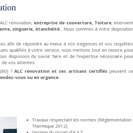
ation
 ALC renovation,
entreprise de couverture, Toiture
, intervien
nte, zinguerie, étanchéité
... Nous sommes à votre dispositio
es afin de répondre au mieux à vos exigences et vos requêtes
ns qualifiés à votre service, nous mettons tout en oeuvre pou
ous disposons du savoir faire et de l’expertise nécessaire pou
r de vos attentes.
(80) ?
ALC renovation et ses artisans certifiés
peuvent s
rendez-vous ou en urgence
.
Travaux respectant les normes (Réglementation
Thermique 2012)
Gestion du projet d'A à Z