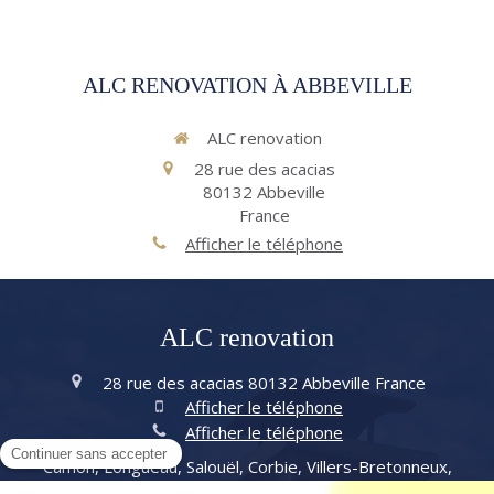
ALC RENOVATION À ABBEVILLE
ALC renovation
28 rue des acacias
80132
Abbeville
France
Afficher le téléphone
ALC renovation
28 rue des acacias
80132
Abbeville
France
Afficher le téléphone
Afficher le téléphone
Camon, Longueau, Salouël, Corbie, Villers-Bretonneux,
Moreuil, Albert, Doullens, Breteuil, Montdidier, Abbeville,